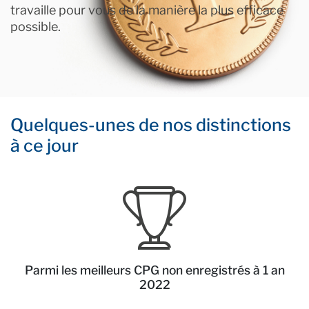
travaille pour vous de la manière la plus efficace
possible.
Quelques-unes de nos distinctions
à ce jour
Parmi les meilleurs CPG non enregistrés à 1 an
2022