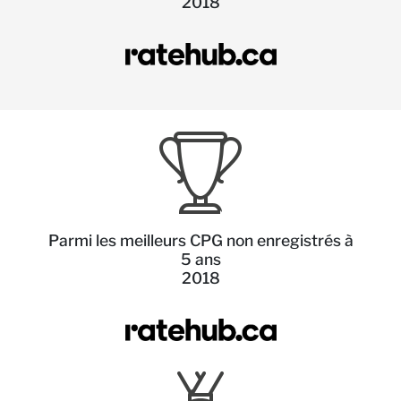
2018
Parmi les meilleurs CPG non enregistrés à
5 ans
2018