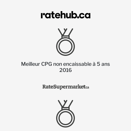
Meilleur CPG non encaissable à 5 ans
2016