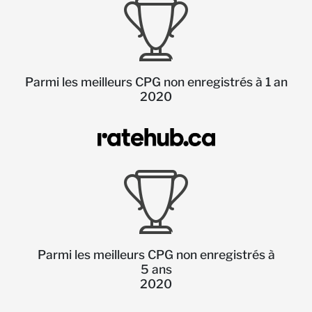
Parmi les meilleurs CPG non enregistrés à 1 an
2020
Parmi les meilleurs CPG non enregistrés à
5 ans
2020