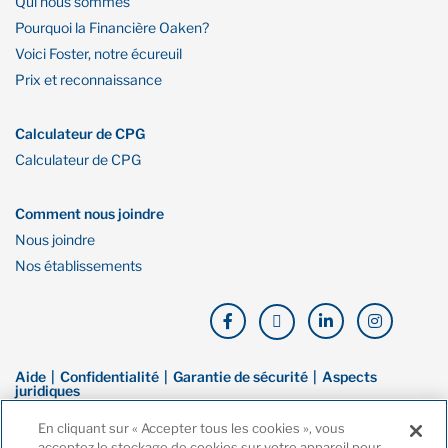
Qui nous sommes
Pourquoi la Financière Oaken?
Voici Foster, notre écureuil
Prix et reconnaissance
Calculateur de CPG
Calculateur de CPG
Comment nous joindre
Nous joindre
Nos établissements
Aide
Confidentialité
Garantie de sécurité
Aspects
juridiques
En cliquant sur « Accepter tous les cookies », vous
© Droit d’auteur de Financière Oaken. Tous droits réservés. La Financière
acceptez le stockage de cookies sur votre appareil pour