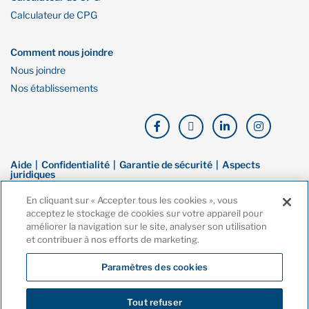
Calculateur de CPG
Comment nous joindre
Nous joindre
Nos établissements
Aide
Confidentialité
Garantie de sécurité
Aspects
juridiques
En cliquant sur « Accepter tous les cookies », vous
© Droit d’auteur de Financière Oaken. Tous droits réservés. La Financière
acceptez le stockage de cookies sur votre appareil pour
Oaken est une marque de commerce de Banque Home, une filiale en
améliorer la navigation sur le site, analyser son utilisation
propriété exclusive de la Compagnie Home Trust. Ces dernières sont
et contribuer à nos efforts de marketing.
toutes deux membres de la Société d’assurance-dépôts du Canada
(SADC).
Paramètres des cookies
Tout refuser