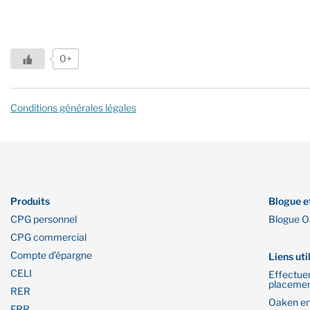
0+
Conditions générales légales
Produits
Blogue e
CPG personnel
Blogue 
CPG commercial
Compte d’épargne
Liens uti
CELI
Effectue
placeme
RER
Oaken en
FRR