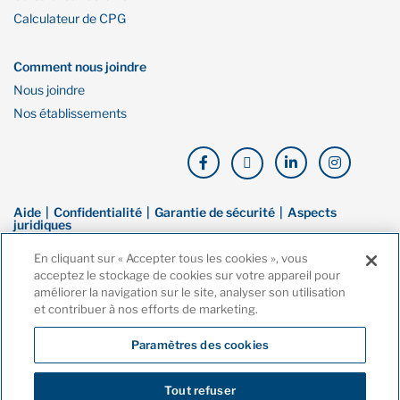
Calculateur de CPG
Comment nous joindre
Nous joindre
Nos établissements
Aide
Confidentialité
Garantie de sécurité
Aspects
juridiques
En cliquant sur « Accepter tous les cookies », vous
© Droit d’auteur de Financière Oaken. Tous droits réservés. La Financière
acceptez le stockage de cookies sur votre appareil pour
Oaken est une marque de commerce de Banque Home, une filiale en
améliorer la navigation sur le site, analyser son utilisation
propriété exclusive de la Compagnie Home Trust. Ces dernières sont
et contribuer à nos efforts de marketing.
toutes deux membres de la Société d’assurance-dépôts du Canada
(SADC).
Paramètres des cookies
Tout refuser