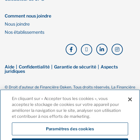
Comment nous joindre
Nous joindre
Nos établissements
Aide
Confidentialité
Garantie de sécurité
Aspects
juridiques
© Droit d’auteur de Financière Oaken. Tous droits réservés. La Financière
Oaken est une marque de commerce de Banque Home, une filiale en
propriété exclusive de la Compagnie Home Trust. Ces dernières sont
En cliquant sur « Accepter tous les cookies », vous
toutes deux membres de la Société d’assurance-dépôts du Canada
acceptez le stockage de cookies sur votre appareil pour
(SADC).
améliorer la navigation sur le site, analyser son utilisation
et contribuer à nos efforts de marketing.
Paramètres des cookies